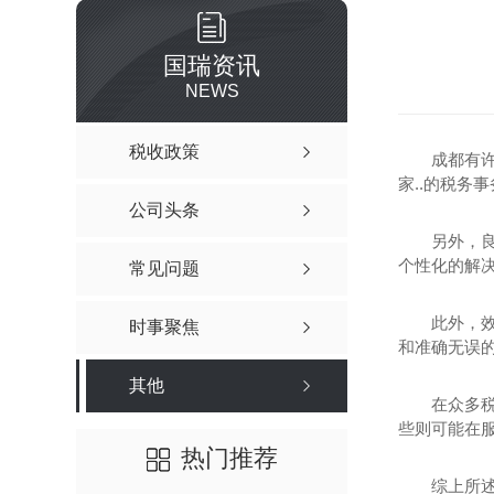
国瑞资讯
NEWS
税收政策
成都有
家..的税
公司头条
另外，
个性化的解
常见问题
此外，
时事聚焦
和准确无误
其他
在众多
些则可能在
热门推荐
综上所