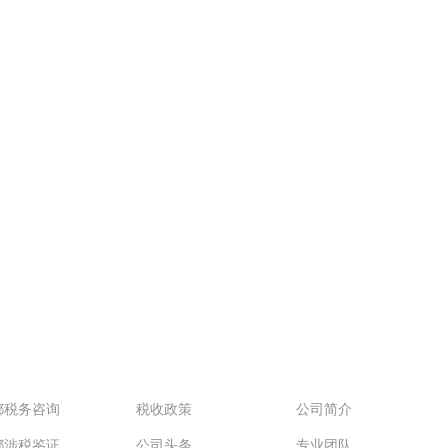
业内训
通车
新闻资讯
关于我们
都税务咨询
税收政策
公司简介
都涉税鉴证
公司头条
专业团队