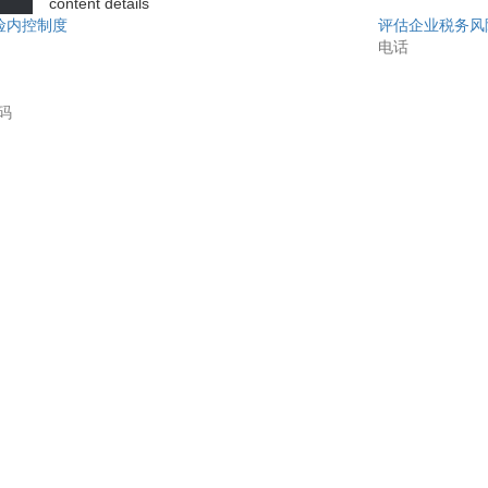
content details
险内控制度
评估企业税务风
股权激励计
划咨询