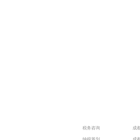
客户化定制企
专业服务
直
税务咨询
成
纳税筹划
成