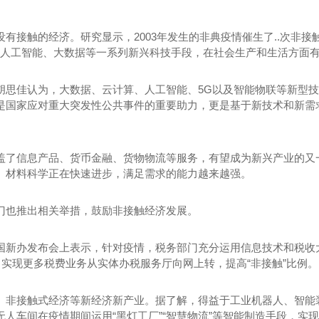
有接触的经济。研究显示，2003年发生的非典疫情催生了..次非
网、人工智能、大数据等一系列新兴科技手段，在社会生产和生活方面
胡思佳认为，大数据、云计算、人工智能、5G以及智能物联等新型
是国家应对重大突发性公共事件的重要助力，更是基于新技术和新需
盖了信息产品、货币金融、货物物流等服务，有望成为新兴产业的又
、材料科学正在快速进步，满足需求的能力越来越强。
门也推出相关举措，鼓励非接触经济发展。
国新办发布会上表示，针对疫情，税务部门充分运用信息技术和税收大
，实现更多税费业务从实体办税服务厅向网上转，提高“非接触”比例。
、非接触式经济等新经济新产业。据了解，得益于工业机器人、智能
人车间在疫情期间运用“黑灯工厂”“智慧物流”等智能制造手段，实现