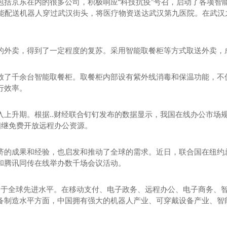
包括京东在内的很多公司，积极响应“科技抗疫”号召，启动了各项智
智能配送机器人穿过武汉街头，将医疗物资送达武汉第九医院。在武
的外卖，得到了一定程度的复苏。采用智能取餐柜等方式取送外卖，成
放了千余台智能取餐柜。取餐柜内部设有紫外线消毒和保温功能，不
行效率。
入上升期。根据..财经联合钉钉发布的数据显示，我国在线办公市场
相继免费开放远程办公资源。
济的成果和经验，也启发和推动了全球的需求。近日，联合国在纽约
和腾讯同传在线举办数千场会议活动。
平处于全球先进水平。在移动支付、电子政务、远程办公、电子商务、
备制造水平方面，中国拥有强大的机器人产业、可穿戴设备产业、智