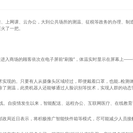
卖、上网课、云办公，大到公共场所的测温、征税等政务的办理、制造
展火了一把。
候进入商场的顾客依次在电子屏前“刷脸”，体温实时显示在屏幕上—
。
术实现的。只要有人从摄像头区域经过，即便戴着口罩，也能..检测
除了测温，此类机器人还能够通过人脸识别等技术，实现人群的动态
..线。自疫情发生以来，智能配送、远程办公、互联网医疗、在线教
邮政局近日表示，将积极推广智能快件箱等模式，尽可能减少人员接