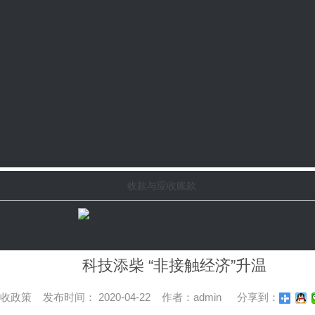
收款与应收账款
科技添柴 “非接触经济”升温
政策 发布时间： 2020-04-22 作者：admin
分享到：