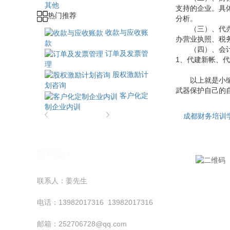
其他
支持的企业。具
热门推荐
分析。
（三）、代
收款与应收账
办营业执照、税
款
（四）、会
订单及发票管
1、代建新帐、
理
股权激励计
以上就是小
划咨询
武器保护自己的
客户化定
制企业内训
成都财务培训
联系我们
联系人：姜先生
电话：13982017316 13982017316
邮箱：252706728@qq.com