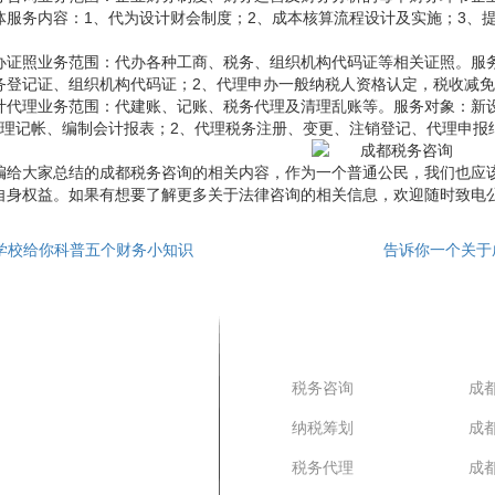
体服务内容：1、代为设计财会制度；2、成本核算流程设计及实施；3、
办证照业务范围：代办各种工商、税务、组织机构代码证等相关证照。服
务登记证、组织机构代码证；2、代理申办一般纳税人资格认定，税收减免
计代理业务范围：代建账、记账、税务代理及清理乱账等。服务对象：新
代理记帐、编制会计报表；2、代理税务注册、变更、注销登记、代理申报
编给大家总结的成都税务咨询的相关内容，作为一个普通公民，我们也应
自身权益。如果有想要了解更多关于法律咨询的相关信息，欢迎随时致电
学校给你科普五个财务小知识
告诉你一个关于
专业服务
直
税务咨询
成
纳税筹划
成
税务代理
成